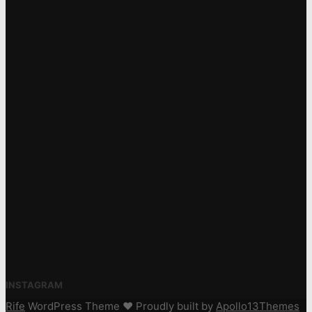
INSTAGRAM
Rife
WordPress Theme ♥ Proudly built by
Apollo13Themes